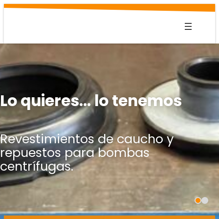
Saltar
al
contenido
Lo quieres… lo tenemos
Revestimientos de caucho y
repuestos para bombas
centrífugas.