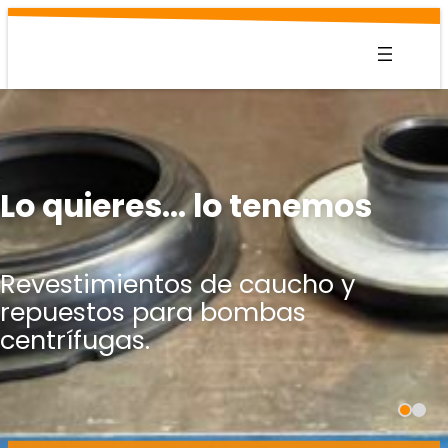
Saltar
al
contenido
Lo quieres… lo tenemos
Revestimientos de caucho y
repuestos para bombas
centrífugas.