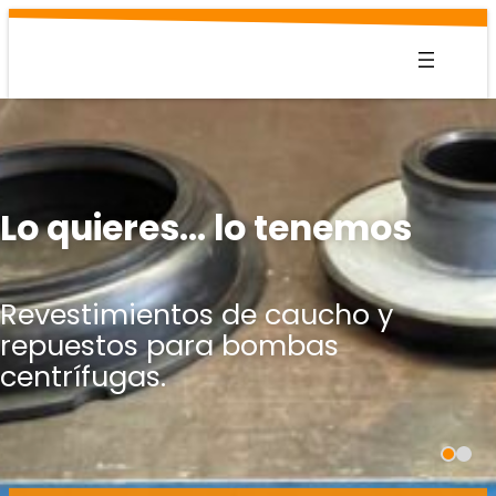
Saltar
al
contenido
Lo quieres… lo tenemos
Revestimientos de caucho y
repuestos para bombas
centrífugas.