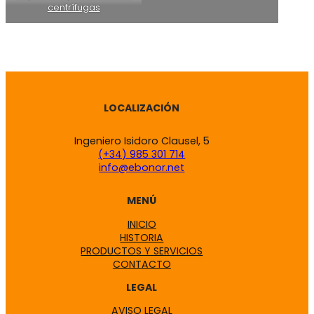
centrífugas
LOCALIZACIÓN
Ingeniero Isidoro Clausel, 5
(+34) 985 301 714
info@ebonor.net
MENÚ
INICIO
HISTORIA
PRODUCTOS Y SERVICIOS
CONTACTO
LEGAL
AVISO LEGAL