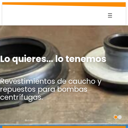
Saltar
al
contenido
Lo quieres… lo tenemos
Revestimientos de caucho y
repuestos para bombas
centrífugas.