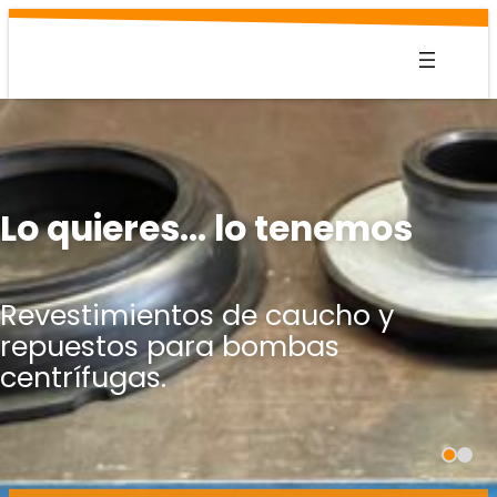
Saltar
al
contenido
Lo quieres… lo tenemos
Revestimientos de caucho y
repuestos para bombas
centrífugas.