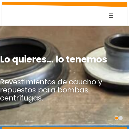
Saltar
al
contenido
Lo quieres… lo tenemos
Revestimientos de caucho y
repuestos para bombas
centrífugas.