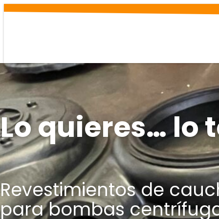
Saltar
al
contenido
Lo quieres… lo
Revestimientos de cauc
para bombas centrífuga