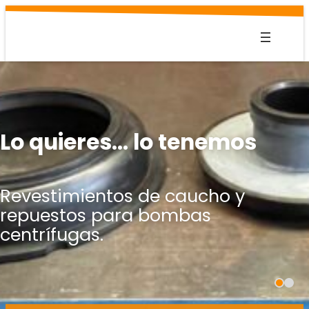
Saltar
al
contenido
Lo quieres… lo tenemos
Revestimientos de caucho y
repuestos para bombas
centrífugas.