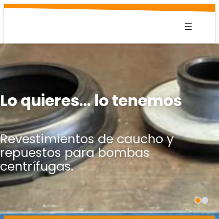
Saltar
al
contenido
Lo quieres… lo tenemos
Revestimientos de caucho y
repuestos para bombas
centrífugas.