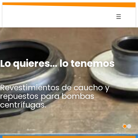
Saltar
al
contenido
Lo quieres… lo tenemos
Revestimientos de caucho y
repuestos para bombas
centrífugas.