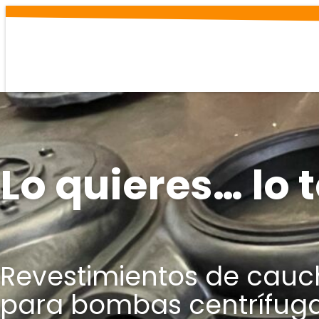
Saltar
al
contenido
Lo quieres… lo
Revestimientos de cauc
para bombas centrífuga