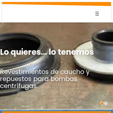
Saltar
al
contenido
Lo quieres… lo tenemos
Revestimientos de caucho y
repuestos para bombas
centrífugas.