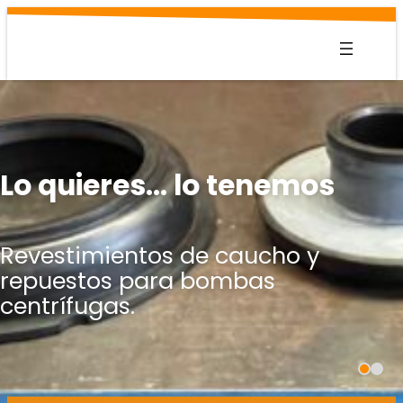
Saltar
al
contenido
Lo quieres… lo tenemos
Revestimientos de caucho y
repuestos para bombas
centrífugas.